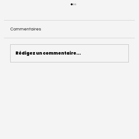
Commentaires
Rédigez un commentaire...
Photographe de mariage à Amiens : le
jour où j’ai changé de regard sur le
mariage.