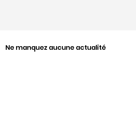
Ne manquez aucune actualité
Abonnez-vous à notre newsletter.
E-mail
*
Oui, je veux m'abonner à votre newsletter.
S'abonner