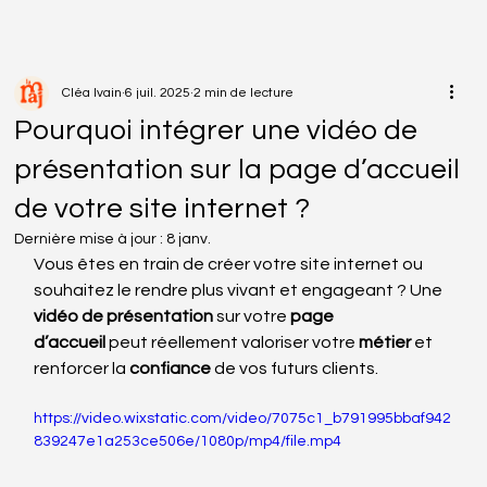
Cléa Ivain
6 juil. 2025
2 min de lecture
Pourquoi intégrer une vidéo de
présentation sur la page d’accueil
de votre site internet ?
Dernière mise à jour :
8 janv.
Vous êtes en train de créer votre site internet ou 
souhaitez le rendre plus vivant et engageant ? Une 
vidéo de présentation
 sur votre 
page 
d’accueil
 peut réellement valoriser votre 
métier
 et 
renforcer la 
confiance
 de vos futurs clients.
https://video.wixstatic.com/video/7075c1_b791995bbaf942
839247e1a253ce506e/1080p/mp4/file.mp4