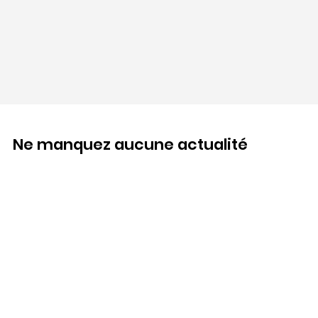
Ne manquez aucune actualité
Abonnez-vous à notre newsletter.
E-mail
*
Oui, je veux m'abonner à votre newsletter.
S'abonner