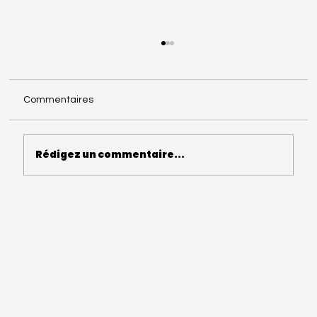
Commentaires
Rédigez un commentaire...
Photographe de mariage à Amiens : le
jour où j’ai changé de regard sur le
mariage.