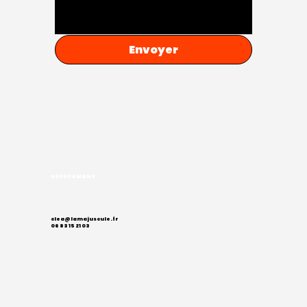
Envoyer
80000 AMIENS
clea@lamajuscule.fr
06 83 15 21 03