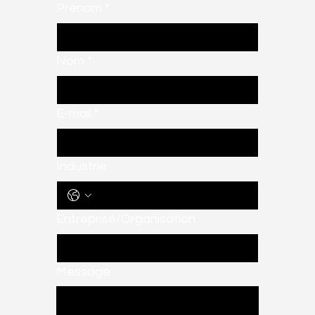
Prénom
*
Nom
*
E-mail
*
Industrie
Entreprise/Organisation
Message