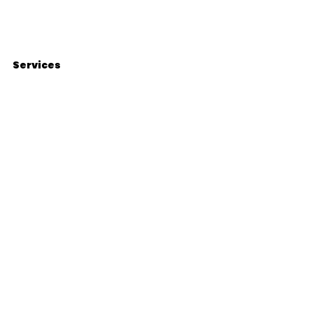
Services
À propos
Actualités
Contact
80000 Amiens
clea@lamajuscule.fr
06 83 15 21 03